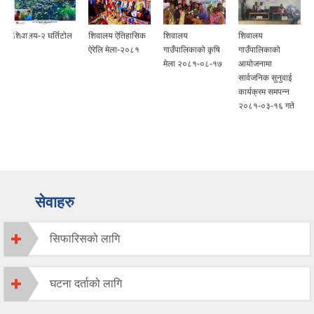
शिवालय-२ घर्तिटोल
शिवालय ऐतिहासिक
शिवालय
शिवालय
ऐरेलि मेला-२०८१
गाउँपालिकाको कृषि
गाउँपालिकाको
मेला २०८१-०८-१७
आयोजनामा
सार्वजनिक सुनुवाई
कार्यक्रम समपन्न
२०८१-०३-१६ गते
सेवाहरु
सिफारिसको लागि
घटना दर्ताको लागि