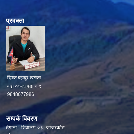
प्रवक्ता
दिपक बहादुर खडका
वडा अध्यक्ष वडा नं.९
9848077986
सम्पर्क विवरण
ठेगाना : शिवालय-०३, जाजरकोट