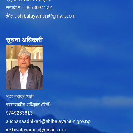
सम्पर्क न‌ं. : 9858084522
shibalayamun@gmail.com
ईमेल :
सूचना अधिकारी
भद्र बहादुर शाही
प्रशासकीय अधिकृत (छैठौँ)
9749263813
suchanaadhikari@shibalayamun.gov.np
ioshivalayamun@gmail.com