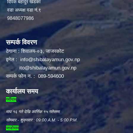
दिपक बहादुर खडका
वडा अध्यक्ष वडा नं.९
9848077986
सम्पर्क विवरण
ठेगाना : शिवालय-०३, जाजरकोट
इमेल :
info@shibalayamun.gov.np
ito@shibalayamun.gov.np
सम्पर्क फोन न. : 089-594600
कार्यालय समय
गर्मीयाम
माघ १६ गते देखि कार्त्तिक १५ गतेसम्म
सोमबार - शुक्रवार : 09:00 A.M. - 5:00 P.M.
जाडोयाम