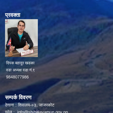
प्रवक्ता
दिपक बहादुर खडका
वडा अध्यक्ष वडा नं.९
9848077986
सम्पर्क विवरण
ठेगाना : शिवालय-०३, जाजरकोट
इमेल :
info@shibalayamun.gov.np