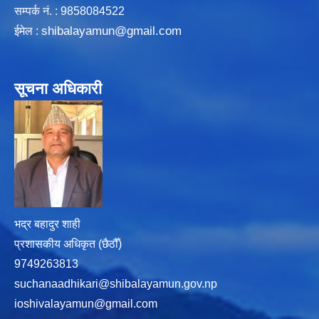
सम्पर्क न‌ं. : 9858084522
shibalayamun@gmail.com
ईमेल :
सूचना अधिकारी
भद्र बहादुर शाही
प्रशासकीय अधिकृत (छैठौँ)
9749263813
suchanaadhikari@shibalayamun.gov.np
ioshivalayamun@gmail.com