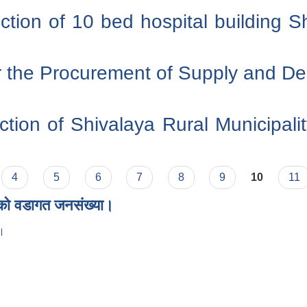
uction of 10 bed hospital building S
or the Procurement of Supply and Del
uction of Shivalaya Rural Municipalit
4
5
6
7
8
9
10
11
ाको वडागत जनसंख्या।
ा।