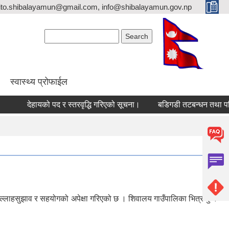
ito.shibalayamun@gmail.com, info@shibalayamun.gov.np
Search form
Search
स्वास्थ्य प्रोफाईल
देहायको पद र स्तरवृद्धि गरिएको सूचना।
बडिगडी तटबन्धन तथा पहिरो निय
ल्लाहसुझाव र सहयोगको अपेक्षा गरिएको छ । शिवालय गाउँपालिका भित्र कुनै