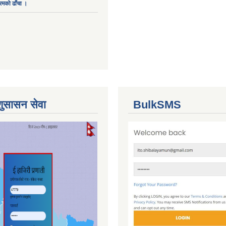
ारमको ढाँचा ।
शुसासन सेवा
BulkSMS