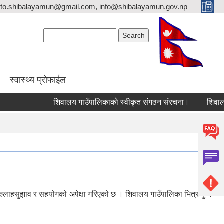
ito.shibalayamun@gmail.com, info@shibalayamun.gov.np
Search form
Search
स्वास्थ्य प्रोफाईल
शिवालय गाउँपालिकाको स्वीकृत संगठन संरचना।
ल्लाहसुझाव र सहयोगको अपेक्षा गरिएको छ । शिवालय गाउँपालिका भित्र कुनै