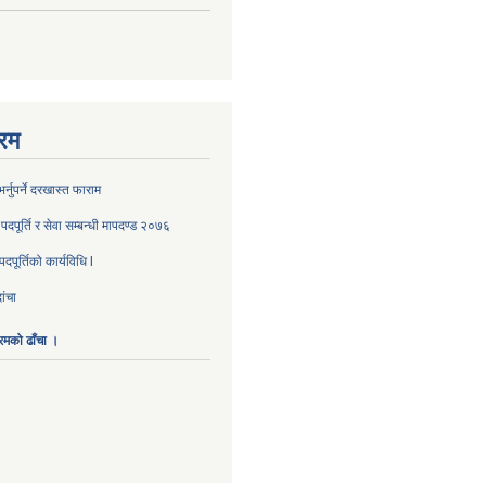
रम
्नुपर्ने दरखास्त फाराम
दपूर्ति र सेवा सम्बन्धी मापदण्ड २०७६
पूर्तिको कार्यविधि l
ांचा
ारमको ढाँचा ।