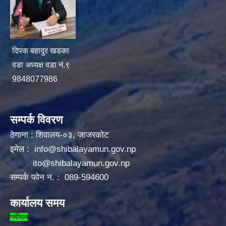
दिपक बहादुर खडका
वडा अध्यक्ष वडा नं.९
9848077986
सम्पर्क विवरण
ठेगाना : शिवालय-०३, जाजरकोट
इमेल :
info@shibalayamun.gov.np
ito@shibalayamun.gov.np
सम्पर्क फोन न. : 089-594600
कार्यालय समय
गर्मीयाम