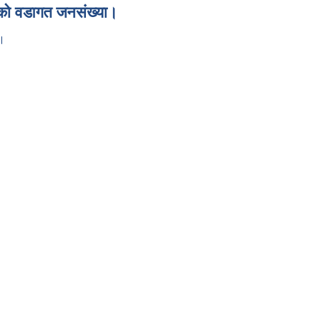
ाको वडागत जनसंख्या।
ा।