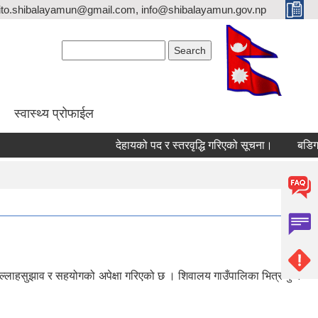
ito.shibalayamun@gmail.com, info@shibalayamun.gov.np
Search form
Search
स्वास्थ्य प्रोफाईल
देहायको पद र स्तरवृद्धि गरिएको सूचना।
बडिगडी तटबन
ल्लाहसुझाव र सहयोगको अपेक्षा गरिएको छ । शिवालय गाउँपालिका भित्र कुनै