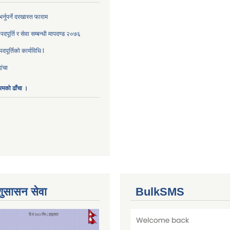
्नुपर्ने दरखास्त फाराम
दपूर्ति र सेवा सम्बन्धी मापदण्ड २०७६
पूर्तिको कार्यविधि l
ांचा
ारमको ढाँचा ।
शुसासन सेवा
BulkSMS