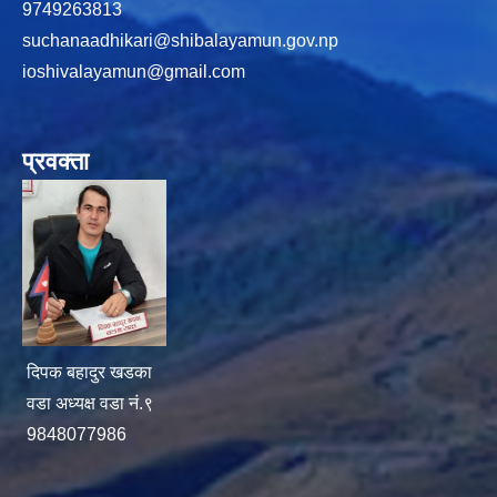
9749263813
suchanaadhikari@shibalayamun.gov.np
ioshivalayamun@gmail.com
प्रवक्ता
दिपक बहादुर खडका
वडा अध्यक्ष वडा नं.९
9848077986