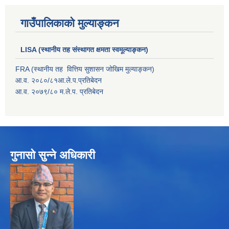
गाउँपालिकाको मुल्याङ्कन
LISA (स्थानीय तह संस्थागत क्षमता स्वमूल्याङ्कन)
FRA (स्थानीय तह वित्तिय सुशासन जोखिम मुल्याङ्कन)
आ.व. २०८०/८१आ.ले.प.प्रतिबेदन
आ.व. २०७९/८० म.ले.प. प्रतिबेदन
गुनासो सुन्ने अधिकारी