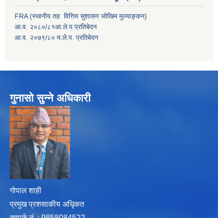
FRA (स्थानीय तह वित्तिय सुशासन जोखिम मुल्याङ्कन)
आ.व. २०८०/८१आ.ले.प.प्रतिबेदन
आ.व. २०७९/८० म.ले.प. प्रतिबेदन
गुनासो सुन्ने अधिकारी
गोपाल शाही
प्रमुख प्रशसाकीय अधिृकत
सम्पर्क न‌ं. : 9858084522