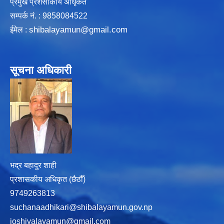
प्रमुख प्रशसाकीय अधिृकत
सम्पर्क न‌ं. : 9858084522
shibalayamun@gmail.com
ईमेल :
सूचना अधिकारी
भद्र बहादुर शाही
प्रशासकीय अधिकृत (छैठौँ)
9749263813
suchanaadhikari@shibalayamun.gov.np
ioshivalayamun@gmail.com