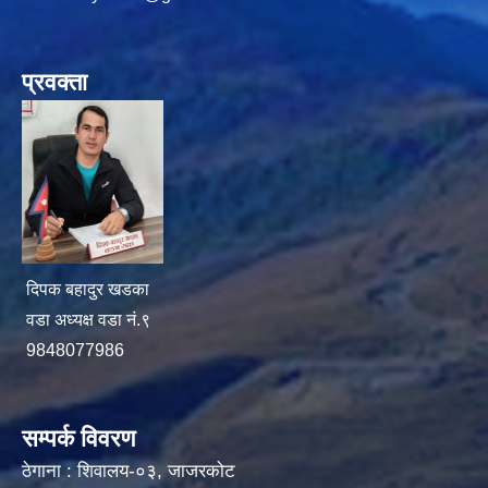
प्रवक्ता
दिपक बहादुर खडका
वडा अध्यक्ष वडा नं.९
9848077986
सम्पर्क विवरण
ठेगाना : शिवालय-०३, जाजरकोट