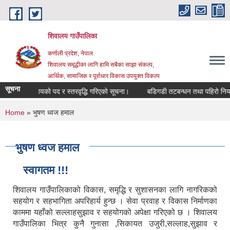
Skip to main content
शिवालय गाउँपालिका
कर्णाली प्रदेश, नेपाल
शिवालय समृद्धीका लागि हामि सबैका साझा संकल्प,
आर्थिक, सामाजिक र पूर्वाधार विकास उपयुक्त विकल्प
सूचना
देहायको पद र स्तरवृद्धि गरिएको सूचना।
बडिगडी तटबन्धन तथा पहिरो नियन्त्रण 
You are here
Home
» भुषण ध्वज हमाल
भुषण ध्वज हमाल
स्वागतम !!!
शिवालय गाउँपालिकाको विकास, समृद्धि र सुशासनका लागि नागरिकको
सहयोग र सहभागिता अपरिहार्य हुन्छ । सेवा प्रवाह र विकास निर्माणका
काममा यहाँको सल्लाहसुझाव र सहयोगको अपेक्षा गरिएको छ । शिवालय
गाउँपालिका भित्र कुनै गुनासा ,सिकायत उजुरी,सल्लाह,सुझाव र