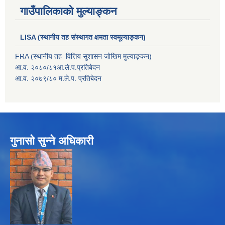
गाउँपालिकाको मुल्याङ्कन
LISA (स्थानीय तह संस्थागत क्षमता स्वमूल्याङ्कन)
FRA (स्थानीय तह वित्तिय सुशासन जोखिम मुल्याङ्कन)
आ.व. २०८०/८१आ.ले.प.प्रतिबेदन
आ.व. २०७९/८० म.ले.प. प्रतिबेदन
गुनासो सुन्ने अधिकारी