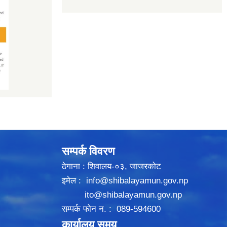
सम्पर्क विवरण
ठेगाना : शिवालय-०३, जाजरकोट
इमेल :
info@shibalayamun.gov.np
ito@shibalayamun.gov.np
सम्पर्क फोन न. : 089-594600
कार्यालय समय