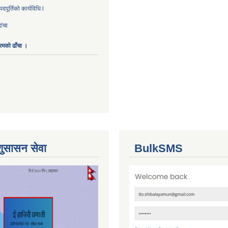
पूर्तिको कार्यविधि l
ांचा
ारमको ढाँचा ।
शुसासन सेवा
BulkSMS