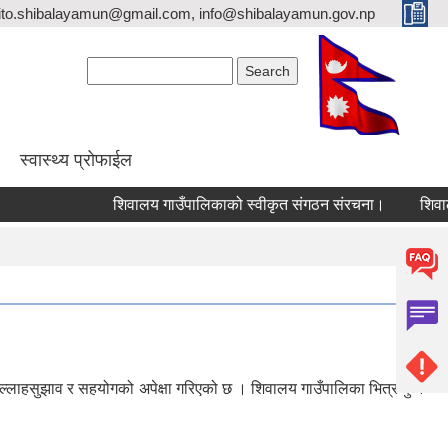
ito.shibalayamun@gmail.com, info@shibalayamun.gov.np
Search form
Search
स्वास्थ्य प्रोफाईल
शिवालय गाउँपालिकाको स्वीकृत संगठन संरचना।
ल्लाहसुझाव र सहयोगको अपेक्षा गरिएको छ । शिवालय गाउँपालिका भित्र कुनै