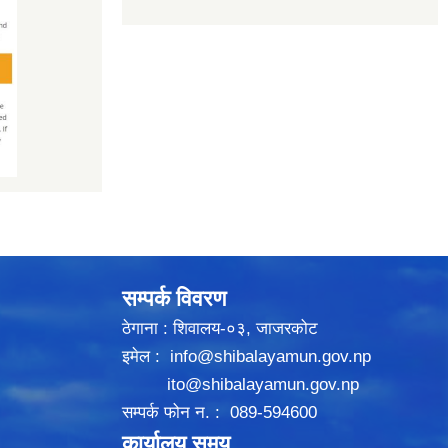
सम्पर्क विवरण
ठेगाना : शिवालय-०३, जाजरकोट
इमेल :
info@shibalayamun.gov.np
ito@shibalayamun.gov.np
सम्पर्क फोन न. : 089-594600
कार्यालय समय