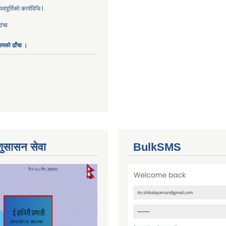
पूर्तिको कार्यविधि l
ांचा
ारमको ढाँचा ।
शुसासन सेवा
BulkSMS