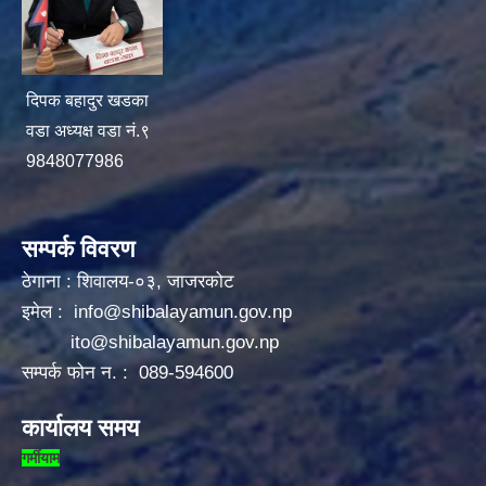
दिपक बहादुर खडका
वडा अध्यक्ष वडा नं.९
9848077986
सम्पर्क विवरण
ठेगाना : शिवालय-०३, जाजरकोट
इमेल :
info@shibalayamun.gov.np
ito@shibalayamun.gov.np
सम्पर्क फोन न. : 089-594600
कार्यालय समय
गर्मीयाम