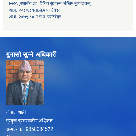
FRA (स्थानीय तह वित्तिय सुशासन जोखिम मुल्याङ्कन)
आ.व. २०८०/८१आ.ले.प.प्रतिबेदन
आ.व. २०७९/८० म.ले.प. प्रतिबेदन
गुनासो सुन्ने अधिकारी
गोपाल शाही
प्रमुख प्रशसाकीय अधिृकत
सम्पर्क न‌ं. : 9858084522