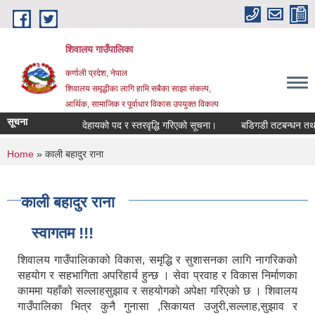
Skip to main content
शिवालय गाउँपालिका
कर्णाली प्रदेश, नेपाल
शिवालय समृद्धीका लागि हामि सबैका साझा संकल्प,
आर्थिक, सामाजिक र पूर्वाधार विकास उपयुक्त विकल्प
सूचना
देहायको पद र स्तरवृद्धि गरिएको सूचना।
बडिगडी तटबन्धन तथा पहिरो
You are here
Home
» काली बहादुर राना
काली बहादुर राना
स्वागतम !!!
शिवालय गाउँपालिकाको विकास, समृद्धि र सुशासनका लागि नागरिकको
सहयोग र सहभागिता अपरिहार्य हुन्छ । सेवा प्रवाह र विकास निर्माणका
काममा यहाँको सल्लाहसुझाव र सहयोगको अपेक्षा गरिएको छ । शिवालय
गाउँपालिका भित्र कुनै गुनासा ,सिकायत उजुरी,सल्लाह,सुझाव र