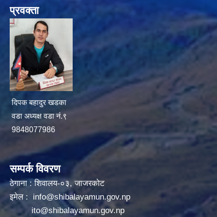
प्रवक्ता
दिपक बहादुर खडका
वडा अध्यक्ष वडा नं.९
9848077986
सम्पर्क विवरण
ठेगाना : शिवालय-०३, जाजरकोट
इमेल :
info@shibalayamun.gov.np
ito@shibalayamun.gov.np