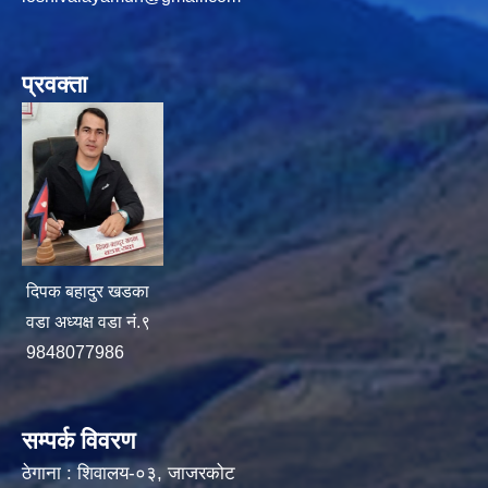
प्रवक्ता
दिपक बहादुर खडका
वडा अध्यक्ष वडा नं.९
9848077986
सम्पर्क विवरण
ठेगाना : शिवालय-०३, जाजरकोट