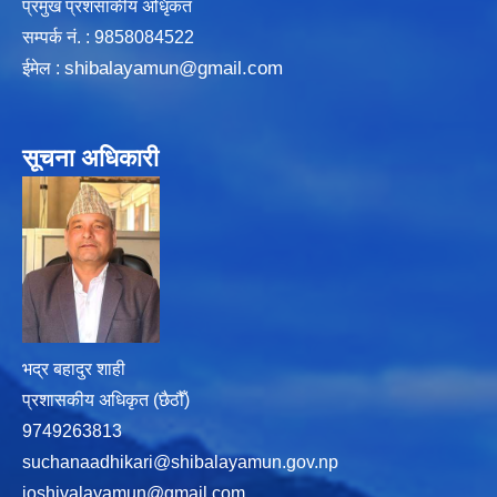
प्रमुख प्रशसाकीय अधिृकत
सम्पर्क न‌ं. : 9858084522
shibalayamun@gmail.com
ईमेल :
सूचना अधिकारी
भद्र बहादुर शाही
प्रशासकीय अधिकृत (छैठौँ)
9749263813
suchanaadhikari@shibalayamun.gov.np
ioshivalayamun@gmail.com