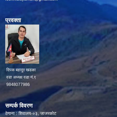
प्रवक्ता
दिपक बहादुर खडका
वडा अध्यक्ष वडा नं.९
9848077986
सम्पर्क विवरण
ठेगाना : शिवालय-०३, जाजरकोट