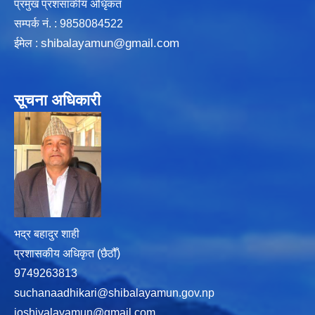
प्रमुख प्रशसाकीय अधिृकत
सम्पर्क न‌ं. : 9858084522
shibalayamun@gmail.com
ईमेल :
सूचना अधिकारी
भद्र बहादुर शाही
प्रशासकीय अधिकृत (छैठौँ)
9749263813
suchanaadhikari@shibalayamun.gov.np
ioshivalayamun@gmail.com